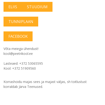
ELIIS
STUUDIUM
TUNNIPLAAN
FACEBOOK
Võta meiega ühendust!
kool@peetrikool.ee
Lasteaed: +372 53065595
Kool: +372 51909560
Korrashoidu majas sees ja majast väljas, sh toitlustust
korraldab Järva Teenused.