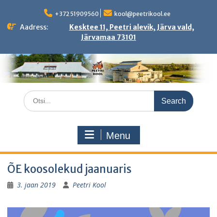
Skip
to
+372 51909560
kool@peetrikool.ee
content
Aadress:
Kesktee 11, Peetri alevik, Järva vald,
Järvamaa 73101
Search
for:
Menu
ÕE koosolekud jaanuaris
3. jaan 2019
Peetri Kool