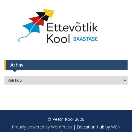
Arhiiv
Arhiiv
© Peetri Kool 2026
Proudly powered by WordPress
|
Education Hub by
WEN