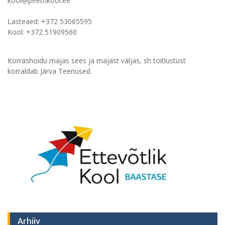
kool@peetrikool.ee
Lasteaed: +372 53065595
Kool: +372 51909560
Korrashoidu majas sees ja majast väljas, sh toitlustust
korraldab Järva Teenused.
Arhiiv