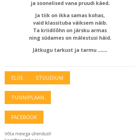
ja soonelised vana pruudi käed.
Ja tiik on ikka samas kohas,
vaid klassituba väiksem näib.
Ta kriidilõhn on järsku armas
ning südames on mälestusi häid.
Jätkugu tarkust ja tarmu …….
ELIIS
STUUDIUM
TUNNIPLAAN
FACEBOOK
Võta meiega ühendust!