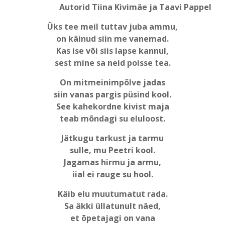
Autorid Tiina Kivimäe ja Taavi Pappel
Üks tee meil tuttav juba ammu,
on käinud siin me vanemad.
Kas ise või siis lapse kannul,
sest mine sa neid poisse tea.
On mitmeinimpõlve jadas
siin vanas pargis püsind kool.
See kahekordne kivist maja
teab mõndagi su eluloost.
Jätkugu tarkust ja tarmu
sulle, mu Peetri kool.
Jagamas hirmu ja armu,
iial ei rauge su hool.
Käib elu muutumatut rada.
Sa äkki üllatunult näed,
et õpetajagi on vana