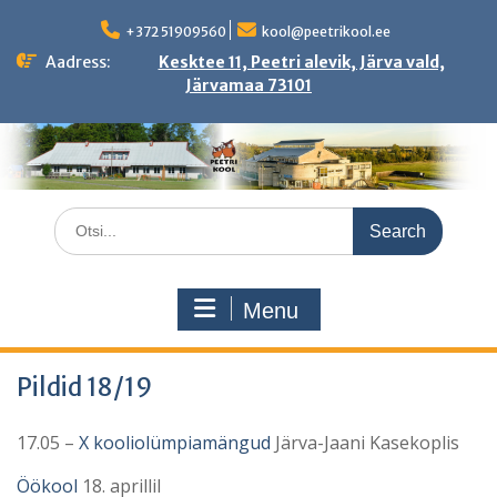
Skip
to
+372 51909560
kool@peetrikool.ee
content
Aadress:
Kesktee 11, Peetri alevik, Järva vald,
Järvamaa 73101
Search
for:
Menu
Pildid 18/19
17.05 –
X kooliolümpiamängud
Järva-Jaani Kasekoplis
Öökool
18. aprillil