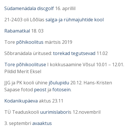
Südamenädala discgolf
16. aprillil
21-24.03 oli Lõõlas
salga-ja rühmajuhtide kool
Rabamatkal
18. 03
Tore
põhikoolitus
märtsis 2019
Sõbranädala üritused:
torekad tegutsevad
11.02
Tore põhikoolituse
I kokkusaamine Võsul 10.01 – 12.01.
Pildid Merit Eksel
JJG ja PK kooli ühine
jõulupidu
20.12. Hans-Kristen
Sapase fotod
peost
ja
fotosein
.
Kodanikupäeva
aktus 23.11
TÜ Teaduskooli
uurimislabori
s 12.novembril
3. septembri
avaaktus