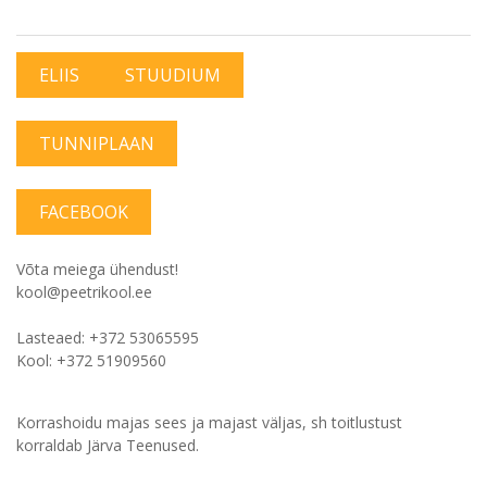
ELIIS
STUUDIUM
TUNNIPLAAN
FACEBOOK
Võta meiega ühendust!
kool@peetrikool.ee
Lasteaed: +372 53065595
Kool: +372 51909560
Korrashoidu majas sees ja majast väljas, sh toitlustust
korraldab Järva Teenused.