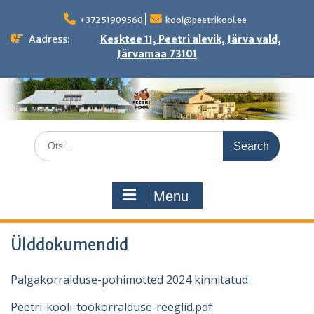
Skip
to
+372 51909560
kool@peetrikool.ee
content
Aadress:
Kesktee 11, Peetri alevik, Järva vald,
Järvamaa 73101
Search
for:
Menu
Ülddokumendid
Palgakorralduse-pohimotted 2024 kinnitatud
Peetri-kooli-töökorralduse-reeglid.pdf