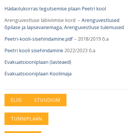
Hädaolukorras tegutsemise plaan Peetri kool
Arenguvestluse läbiviimise kord –
Arenguvestlused
õpilase ja lapsevanemaga
,
Arenguvestluse tulemused
Peetri-kooli-sisehindamine.pdf
– 2018/2019 õ.a
Peetri kooli sisehindamine
2022/2023 õ.a
Evakuatsiooniplaan (lasteaed)
Evakuatsiooniplaan Koolimaja
ELIIS
STUUDIUM
TUNNIPLAAN