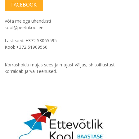
FACEBOOK
Võta meiega ühendust!
kool@peetrikool.ee
Lasteaed: +372 53065595
Kool: +372 51909560
Korrashoidu majas sees ja majast väljas, sh toitlustust
korraldab Järva Teenused.