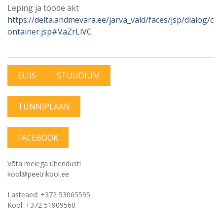
Leping ja tööde akt
https://delta.andmevara.ee/jarva_vald/faces/jsp/dialog/c
ontainer.jsp#VaZrLlVC
ELIIS
STUUDIUM
TUNNIPLAAN
FACEBOOK
Võta meiega ühendust!
kool@peetrikool.ee
Lasteaed: +372 53065595
Kool: +372 51909560