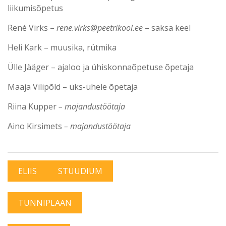
liikumisõpetus
René Virks –
rene.virks@peetrikool.ee
– saksa keel
Heli Kark – muusika, rütmika
Ülle Jääger – ajaloo ja ühiskonnaõpetuse õpetaja
Maaja Vilipõld – üks-ühele õpetaja
Riina Kupper
– majandustöötaja
Aino Kirsimets
– majandustöötaja
ELIIS
STUUDIUM
TUNNIPLAAN