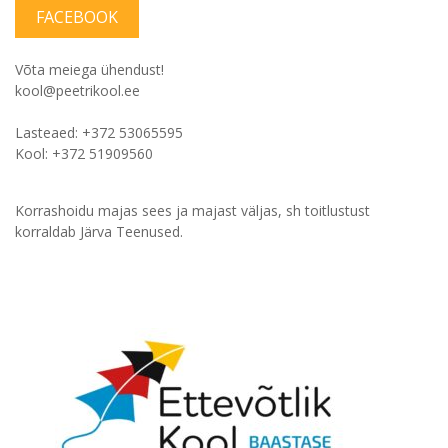
FACEBOOK
Võta meiega ühendust!
kool@peetrikool.ee
Lasteaed: +372 53065595
Kool: +372 51909560
Korrashoidu majas sees ja majast väljas, sh toitlustust
korraldab Järva Teenused.