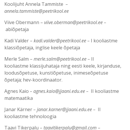
Koolijuht Annela Tammiste
–
annela.tammiste@peetrikool.ee
Viive Obermann –
viive.oberman@peetrikool.ee –
abiõpetaja
Kadi Valder –
kadi.valder@peetrikool.ee –
I kooliastme
klassiõpetaja, inglise keele õpetaja
Merle Salm –
merle.salm@peetrikool.ee –
II
kooliastme klassijuhataja ning eesti keele, kirjanduse,
loodusõpetuse, kunstiõpetuse, inimeseõpetuse
õpetaja; hev-koordinaator.
Agnes Kaio
– agnes.kaio@jjaani.edu.ee –
II kooliastme
matemaatika
Janar Kärner
– janar.karner@jjaani.edu.ee –
II
kooliastme tehnoloogia
Taavi Tikerpalu –
taavitikerpalu@gmail.com
–