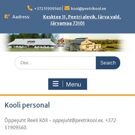
Skip
to
+372 51909560
kool@peetrikool.ee
content
Aadress:
Kesktee 11, Peetri alevik, Järva vald,
Järvamaa 73101
Search
for:
Menu
Kooli personal
Õppejuht Reeli Kõll –
oppejuht@peetrikool.ee, +372
51909560.