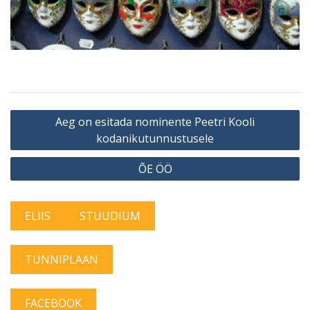
Navigeerimine
Aeg on esitada nominente Peetri Kooli
kodanikutunnustusele
ÕE ÖÖ
ELIIS
STUUDIUM
TUNNIPLAAN
FACEBOOK