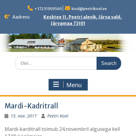
Skip
to
+372 51909560
kool@peetrikool.ee
content
Aadress:
Kesktee 11, Peetri alevik, Järva vald,
Järvamaa 73101
Search
for:
Menu
Mardi-Kadritrall
15. nov. 2017
Peetri Kool
Mardi-karditrall toimub 24.novembril algusega kell