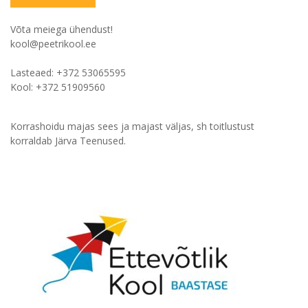
Võta meiega ühendust!
kool@peetrikool.ee
Lasteaed: +372 53065595
Kool: +372 51909560
Korrashoidu majas sees ja majast väljas, sh toitlustust
korraldab Järva Teenused.