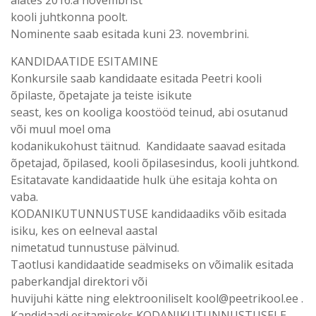
alates 2016.a novembrist
kooli juhtkonna poolt.
Nominente saab esitada kuni 23. novembrini.
KANDIDAATIDE ESITAMINE
Konkursile saab kandidaate esitada Peetri kooli
õpilaste, õpetajate ja teiste isikute
seast, kes on kooliga koostööd teinud, abi osutanud
või muul moel oma
kodanikukohust täitnud. Kandidaate saavad esitada
õpetajad, õpilased, kooli õpilasesindus, kooli juhtkond.
Esitatavate kandidaatide hulk ühe esitaja kohta on
vaba.
KODANIKUTUNNUSTUSE kandidaadiks võib esitada
isiku, kes on eelneval aastal
nimetatud tunnustuse pälvinud.
Taotlusi kandidaatide seadmiseks on võimalik esitada
paberkandjal direktori või
huvijuhi kätte ning elektrooniliselt kool@peetrikool.ee .
Kandidaadi esitamiseks KODANIKUTUNNUSTUSELE,