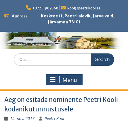
Skip
to
+372 51909560
kool@peetrikool.ee
content
Aadress:
Kesktee 11, Peetri alevik, Järva vald,
Järvamaa 73101
Search
for:
Menu
Aeg on esitada nominente Peetri Kooli
kodanikutunnustusele
15. nov. 2017
Peetri Kool