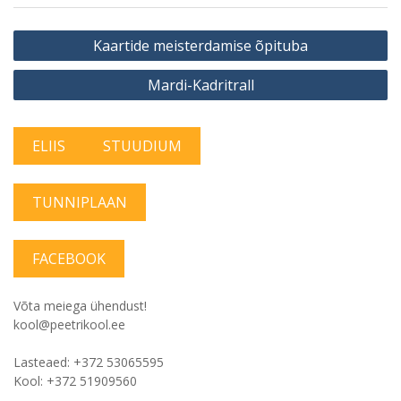
Navigeerimine
Kaartide meisterdamise õpituba
Mardi-Kadritrall
ELIIS
STUUDIUM
TUNNIPLAAN
FACEBOOK
Võta meiega ühendust!
kool@peetrikool.ee
Lasteaed: +372 53065595
Kool: +372 51909560