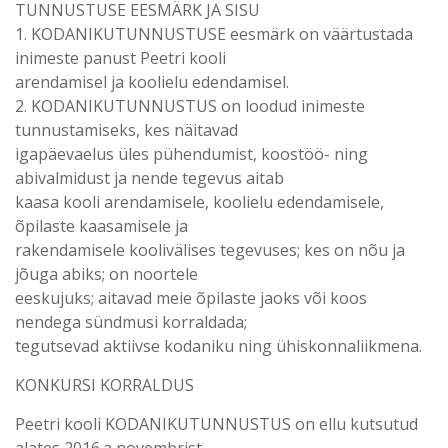
TUNNUSTUSE EESMÄRK JA SISU
1. KODANIKUTUNNUSTUSE eesmärk on väärtustada
inimeste panust Peetri kooli
arendamisel ja koolielu edendamisel.
2. KODANIKUTUNNUSTUS on loodud inimeste
tunnustamiseks, kes näitavad
igapäevaelus üles pühendumist, koostöö- ning
abivalmidust ja nende tegevus aitab
kaasa kooli arendamisele, koolielu edendamisele,
õpilaste kaasamisele ja
rakendamisele koolivälises tegevuses; kes on nõu ja
jõuga abiks; on noortele
eeskujuks; aitavad meie õpilaste jaoks või koos
nendega sündmusi korraldada;
tegutsevad aktiivse kodaniku ning ühiskonnaliikmena.
KONKURSI KORRALDUS
Peetri kooli KODANIKUTUNNUSTUS on ellu kutsutud