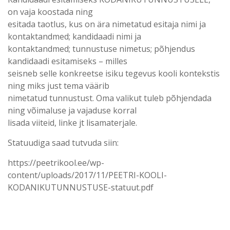
on vaja koostada ning
esitada taotlus, kus on ära nimetatud esitaja nimi ja
kontaktandmed; kandidaadi nimi ja
kontaktandmed; tunnustuse nimetus; põhjendus
kandidaadi esitamiseks – milles
seisneb selle konkreetse isiku tegevus kooli kontekstis
ning miks just tema väärib
nimetatud tunnustust. Oma valikut tuleb põhjendada
ning võimaluse ja vajaduse korral
lisada viiteid, linke jt lisamaterjale.
Statuudiga saad tutvuda siin:
https://peetrikool.ee/wp-
content/uploads/2017/11/PEETRI-KOOLI-
KODANIKUTUNNUSTUSE-statuut.pdf