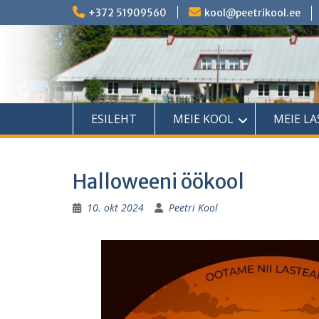
Skip
+372 51909560
kool@peetrikool.ee
to
content
ESILEHT
MEIE KOOL
MEIE L
Halloweeni öökool
10. okt 2024
Peetri Kool