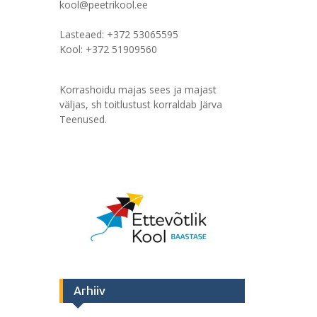
kool@peetrikool.ee
Lasteaed: +372 53065595
Kool: +372 51909560
Korrashoidu majas sees ja majast
väljas, sh toitlustust korraldab Järva
Teenused.
Arhiiv