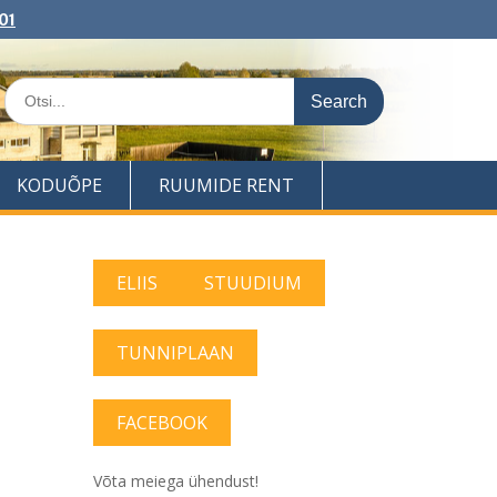
01
Search
for:
KODUÕPE
RUUMIDE RENT
ELIIS
STUUDIUM
TUNNIPLAAN
FACEBOOK
Võta meiega ühendust!