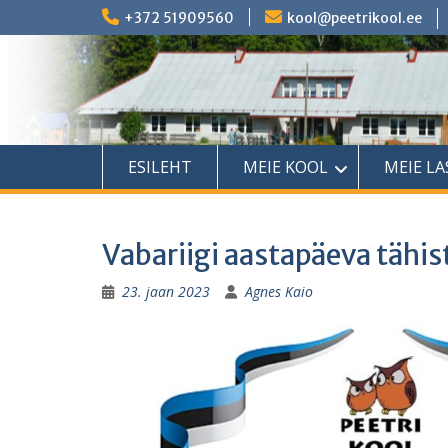
Skip
+372 51909560
kool@peetrikool.ee
to
content
ESILEHT
MEIE KOOL
MEIE L
Vabariigi aastapäeva tähi
23. jaan 2023
Agnes Kaio