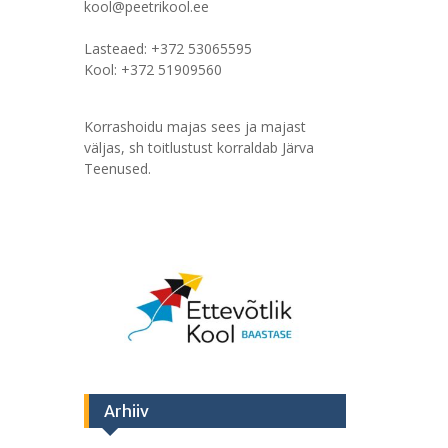
kool@peetrikool.ee
Lasteaed: +372 53065595
Kool: +372 51909560
Korrashoidu majas sees ja majast
väljas, sh toitlustust korraldab Järva
Teenused.
Arhiiv