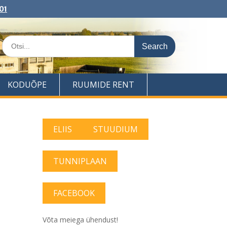
01
Search
for:
KODUÕPE
RUUMIDE RENT
ELIIS
STUUDIUM
TUNNIPLAAN
FACEBOOK
Võta meiega ühendust!