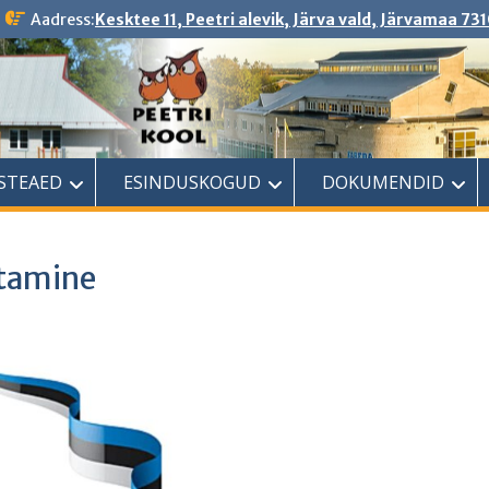
Aadress:
Kesktee 11, Peetri alevik, Järva vald, Järvamaa 731
ASTEAED
ESINDUSKOGUD
DOKUMENDID
stamine