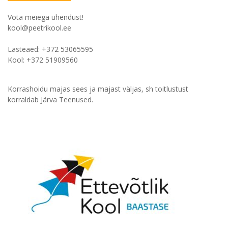
Võta meiega ühendust!
kool@peetrikool.ee
Lasteaed: +372 53065595
Kool: +372 51909560
Korrashoidu majas sees ja majast väljas, sh toitlustust
korraldab Järva Teenused.