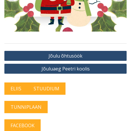
Navigeerimine
Jõulu õhtusöök
Jõuluaeg Peetri koolis
ELIIS
STUUDIUM
TUNNIPLAAN
FACEBOOK