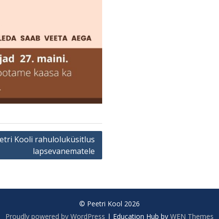
etri Kooli rahuloluküsitlus
lapsevanematele
© Peetri Kool 2026
Proudly powered by WordPress
|
Education Hub by
WEN Themes