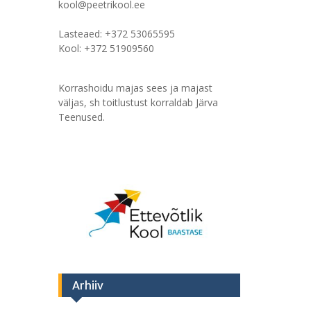
kool@peetrikool.ee
Lasteaed: +372 53065595
Kool: +372 51909560
Korrashoidu majas sees ja majast
väljas, sh toitlustust korraldab Järva
Teenused.
Arhiiv