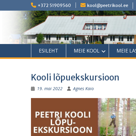
Skip
+372 51909560
kool@peetrikool.ee
to
content
ESILEHT
MEIE KOOL
MEIE L
Kooli lõpuekskursioon
19. mai 2022
Agnes Kaio