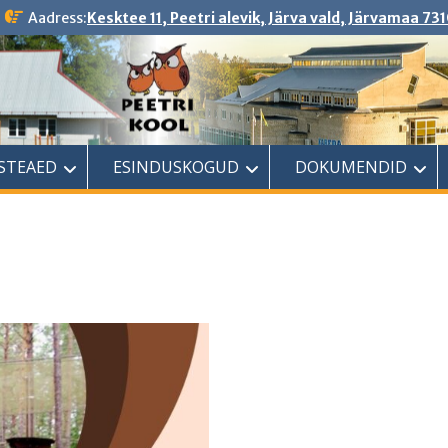
Aadress:
Kesktee 11, Peetri alevik, Järva vald, Järvamaa 731
ASTEAED
ESINDUSKOGUD
DOKUMENDID