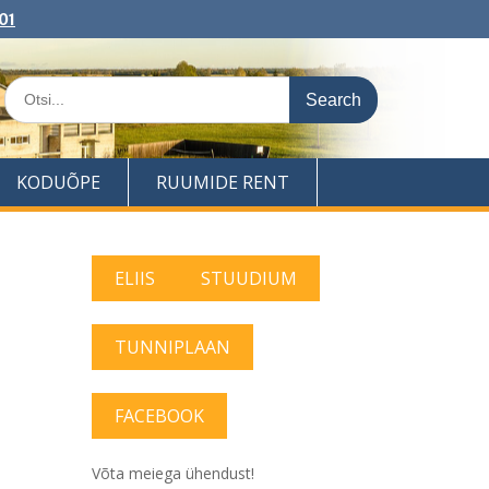
01
Search
for:
KODUÕPE
RUUMIDE RENT
ELIIS
STUUDIUM
TUNNIPLAAN
FACEBOOK
Võta meiega ühendust!