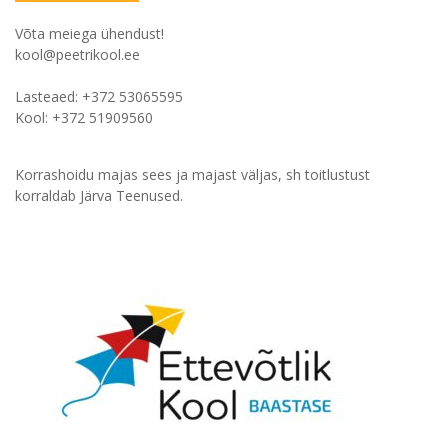
Võta meiega ühendust!
kool@peetrikool.ee
Lasteaed: +372 53065595
Kool: +372 51909560
Korrashoidu majas sees ja majast väljas, sh toitlustust
korraldab Järva Teenused.