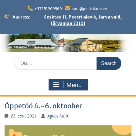
Skip
to
+372 51909560
kool@peetrikool.ee
content
Aadress:
Kesktee 11, Peetri alevik, Järva vald,
Järvamaa 73101
Search
for:
Menu
Õppetöö 4.-6. oktoober
23. sept 2021
Agnes Kaio