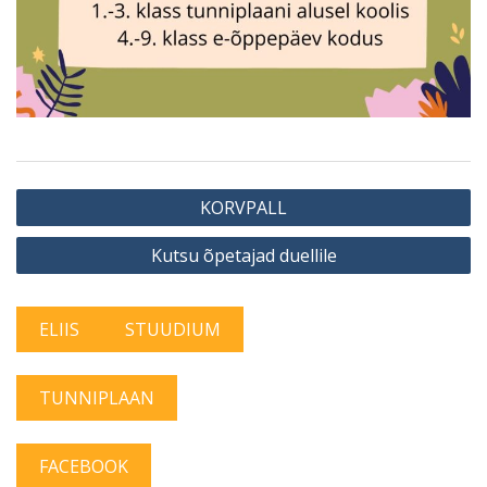
Navigeerimine
KORVPALL
Kutsu õpetajad duellile
ELIIS
STUUDIUM
TUNNIPLAAN
FACEBOOK