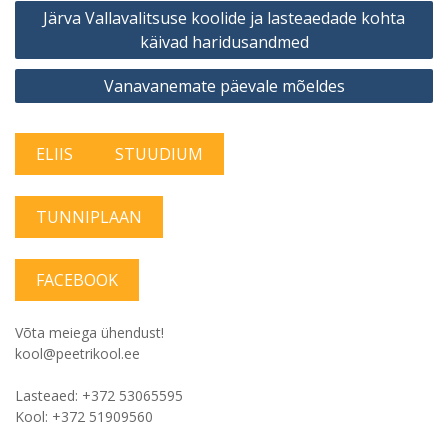
Navigeerimine
Järva Vallavalitsuse koolide ja lasteaedade kohta
käivad haridusandmed
Vanavanemate päevale mõeldes
ELIIS
STUUDIUM
TUNNIPLAAN
FACEBOOK
Võta meiega ühendust!
kool@peetrikool.ee
Lasteaed: +372 53065595
Kool: +372 51909560