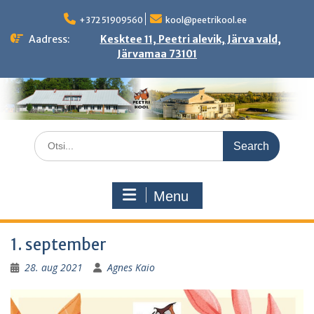
Skip
to
+372 51909560
kool@peetrikool.ee
content
Aadress:
Kesktee 11, Peetri alevik, Järva vald,
Järvamaa 73101
Search
for:
Menu
1. september
28. aug 2021
Agnes Kaio