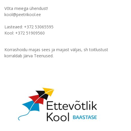
Võta meiega ühendust!
kool@peetrikool.ee
Lasteaed: +372 53065595
Kool: +372 51909560
Korrashoidu majas sees ja majast väljas, sh toitlustust
korraldab Järva Teenused.