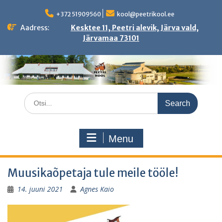
Skip
to
+372 51909560
kool@peetrikool.ee
content
Aadress:
Kesktee 11, Peetri alevik, Järva vald,
Järvamaa 73101
Search
for:
Menu
Muusikaõpetaja tule meile tööle!
14. juuni 2021
Agnes Kaio