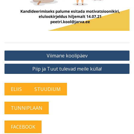
Navigeerimine
Viimane koolipäev
Piip ja Tuut tulevad meile külla!
ELIIS
STUUDIUM
TUNNIPLAAN
FACEBOOK