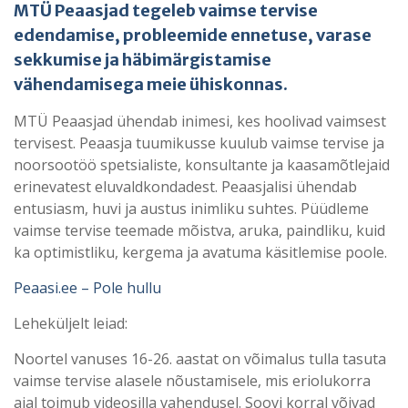
MTÜ Peaasjad tegeleb vaimse tervise
edendamise, probleemide ennetuse, varase
sekkumise ja häbimärgistamise
vähendamisega meie ühiskonnas.
MTÜ Peaasjad ühendab inimesi, kes hoolivad vaimsest
tervisest. Peaasja tuumikusse kuulub vaimse tervise ja
noorsootöö spetsialiste, konsultante ja kaasamõtlejaid
erinevatest eluvaldkondadest. Peaasjalisi ühendab
entusiasm, huvi ja austus inimliku suhtes. Püüdleme
vaimse tervise teemade mõistva, aruka, paindliku, kuid
ka optimistliku, kergema ja avatuma käsitlemise poole.
Peaasi.ee – Pole hullu
Leheküljelt leiad:
Noortel vanuses 16-26. aastat on võimalus tulla tasuta
vaimse tervise alasele nõustamisele, mis eriolukorra
ajal toimub videosilla vahendusel. Soovi korral võivad