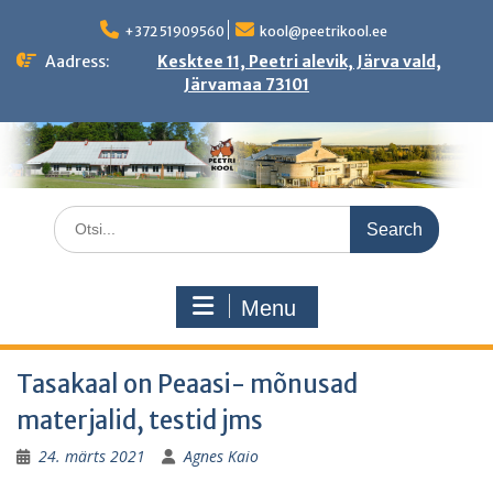
Skip
to
+372 51909560
kool@peetrikool.ee
content
Aadress:
Kesktee 11, Peetri alevik, Järva vald,
Järvamaa 73101
Search
for:
Menu
Tasakaal on Peaasi- mõnusad
materjalid, testid jms
24. märts 2021
Agnes Kaio