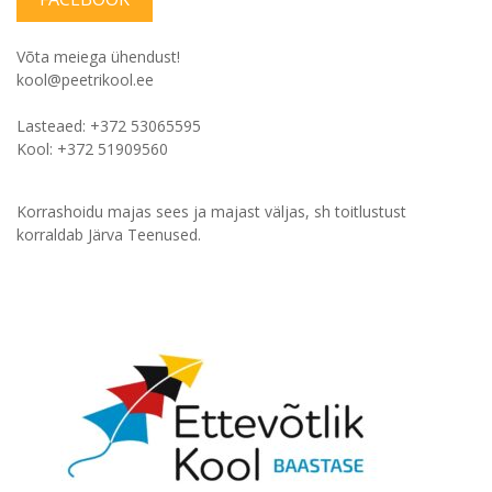
Võta meiega ühendust!
kool@peetrikool.ee
Lasteaed: +372 53065595
Kool: +372 51909560
Korrashoidu majas sees ja majast väljas, sh toitlustust
korraldab Järva Teenused.