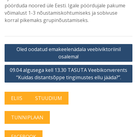
pöörduda noored üle Eesti. Igale pöördujale pakume
võimalust 1-3 nõustamiskohtumiseks ja sobivuse
korral pikemaks grupinõustamiseks.
Navigeerimine
Oled oodatud emakeelenädala veebiviktoriinil
osalema!
09.04 algusega kell 13.30 TASUTA Veebikonverents
“Kuidas distantsõppe tingimustes ellu jääda?”.
ELIIS
STUUDIUM
TUNNIPLAAN
FACEBOOK