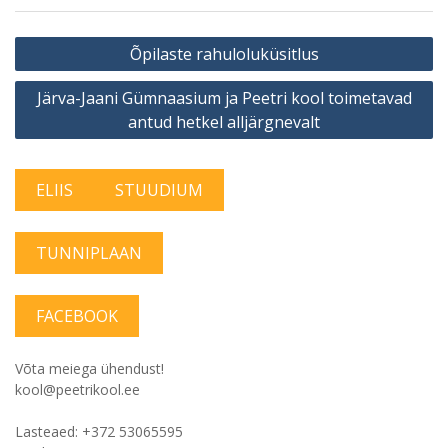
Navigeerimine
Õpilaste rahuloluküsitlus
Järva-Jaani Gümnaasium ja Peetri kool toimetavad
antud hetkel alljärgnevalt
ELIIS
STUUDIUM
TUNNIPLAAN
FACEBOOK
Võta meiega ühendust!
kool@peetrikool.ee
Lasteaed: +372 53065595