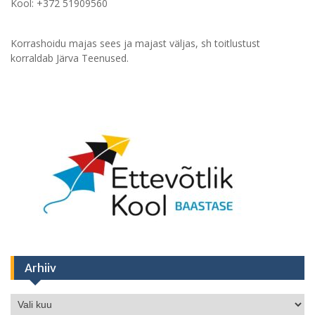
Kool: +372 51909560
Korrashoidu majas sees ja majast väljas, sh toitlustust
korraldab Järva Teenused.
Arhiiv
Arhiiv