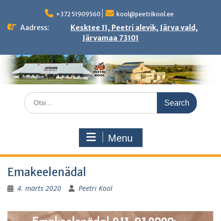
Skip
to
+372 51909560
kool@peetrikool.ee
content
Aadress:
Kesktee 11, Peetri alevik, Järva vald,
Järvamaa 73101
Search
for:
Menu
Emakeelenädal
4. märts 2020
Peetri Kool