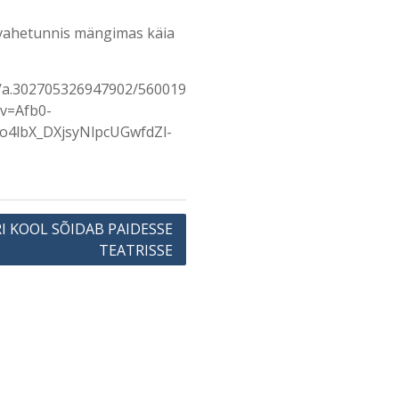
s vahetunnis mängimas käia
s/a.302705326947902/560019
v=Afb0-
4lbX_DXjsyNlpcUGwfdZl-
I KOOL SÕIDAB PAIDESSE
TEATRISSE