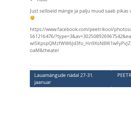
Just selliseid mänge ja palju muud saab pika
https://www.facebook.com/peetrikool/photo
561216476/?type=3&av=302508926967542&ea
wI5KpspQMzfWW6Jd3fo_Hn9XsN8W1wFyPvJZo
oaM&theater
Navigeerimine
Lauamängude nädal 27-31.
PEETR
jaanuar