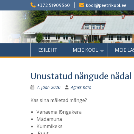
Skip
+372 51909560
kool@peetrikool.ee
to
content
ESILEHT
MEIE KOOL
MEIE L
Unustatud nängude nädal 
7. jaan 2020
Agnes Kaio
Kas sina mäletad mänge?
Vanaema lõngakera
Mädamuna
Kummikeks
Ruut