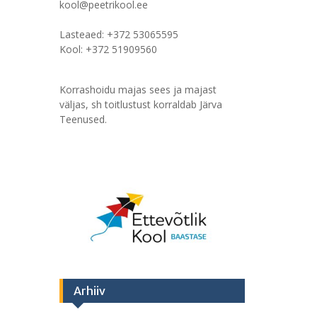
kool@peetrikool.ee
Lasteaed: +372 53065595
Kool: +372 51909560
Korrashoidu majas sees ja majast
väljas, sh toitlustust korraldab Järva
Teenused.
Arhiiv