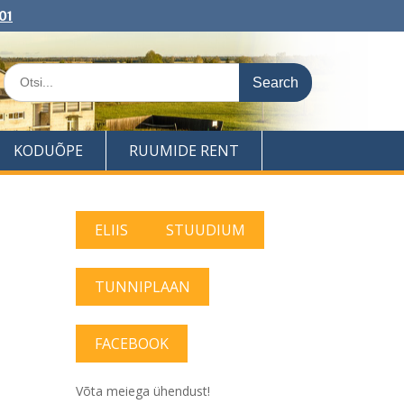
01
Search
for:
KODUÕPE
RUUMIDE RENT
ELIIS
STUUDIUM
TUNNIPLAAN
FACEBOOK
Võta meiega ühendust!