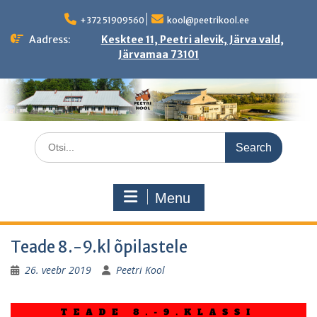
Skip
to
+372 51909560
kool@peetrikool.ee
content
Aadress:
Kesktee 11, Peetri alevik, Järva vald,
Järvamaa 73101
Search
for:
Menu
Teade 8.-9.kl õpilastele
26. veebr 2019
Peetri Kool