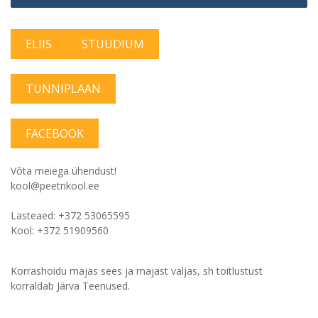
ELIIS
STUUDIUM
TUNNIPLAAN
FACEBOOK
Võta meiega ühendust!
kool@peetrikool.ee
Lasteaed: +372 53065595
Kool: +372 51909560
Korrashoidu majas sees ja majast väljas, sh toitlustust
korraldab Järva Teenused.