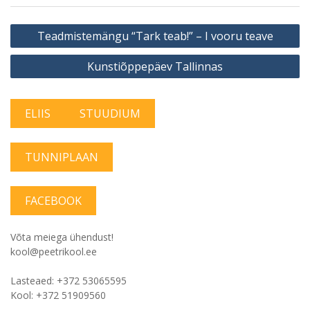
Navigeerimine
Teadmistemängu “Tark teab!” – I vooru teave
Kunstiõppepäev Tallinnas
ELIIS
STUUDIUM
TUNNIPLAAN
FACEBOOK
Võta meiega ühendust!
kool@peetrikool.ee
Lasteaed: +372 53065595
Kool: +372 51909560