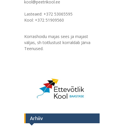
kool@peetrikool.ee
Lasteaed: +372 53065595
Kool: +372 51909560
Korrashoidu majas sees ja majast
väljas, sh toitlustust korraldab Järva
Teenused.
Arhiiv