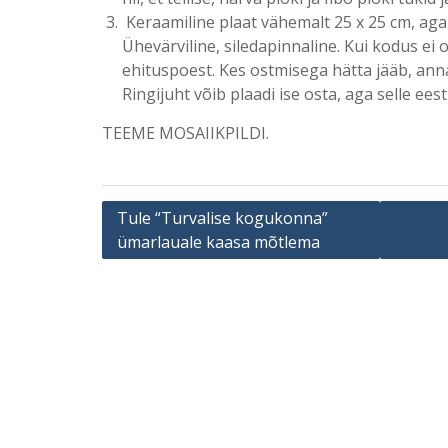
Keraamiline plaat vähemalt 25 x 25 cm, aga
Ühevärviline, siledapinnaline. Kui kodus ei ol
ehituspoest. Kes ostmisega hätta jääb, anna
Ringijuht võib plaadi ise osta, aga selle ees
TEEME MOSAIIKPILDI.
Navigeerimine
Tule “Turvalise kogukonna”
ümarlauale kaasa mõtlema