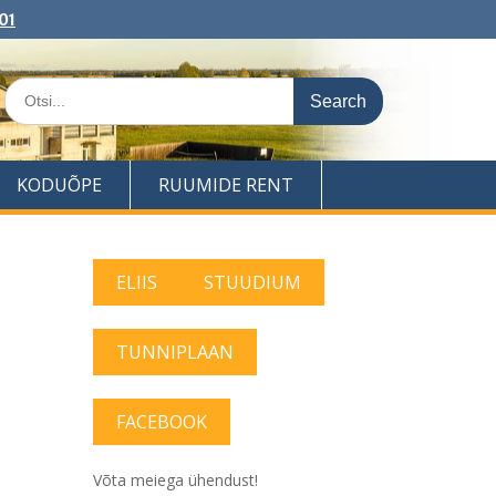
01
Search
for:
KODUÕPE
RUUMIDE RENT
ELIIS
STUUDIUM
TUNNIPLAAN
FACEBOOK
Võta meiega ühendust!