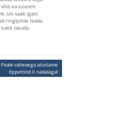
 võib ka suurem.
e, siis saab igast
b ringijuhile teada.
t tuleb tasuda.
Peale vaheaega alustame
õppetööd II nädalaga!