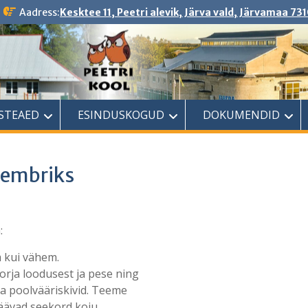
Aadress:
Kesktee 11, Peetri alevik, Järva vald, Järvamaa 731
ASTEAED
ESINDUSKOGUD
DOKUMENDID
vembriks
:
m kui vähem.
orja loodusest ja pese ning
ka poolvääriskivid. Teeme
d jäävad seekord koju.