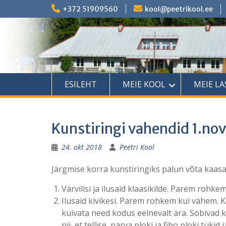
Skip
+372 51909560
kool@peetrikool.ee
to
content
ESILEHT
MEIE KOOL
MEIE L
Kunstiringi vahendid 1.no
24. okt 2018
Peetri Kool
Järgmise korra kunstiringiks palun võta kaasa
Värvilisi ja ilusaid klaasikilde. Parem rohke
Ilusaid kivikesi. Parem rohkem kui vähem. K
kuivata need kodus eelnevalt ära. Sobivad 
nii, et tellise, narva ploki ja fibo ploki tüki