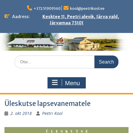
Skip
to
+372 51909560
kool@peetrikool.ee
content
Aadress:
Kesktee 11, Peetri alevik, Järva vald,
Järvamaa 73101
Search
for:
Menu
Üleskutse lapsevanematele
2. okt 2018
Peetri Kool