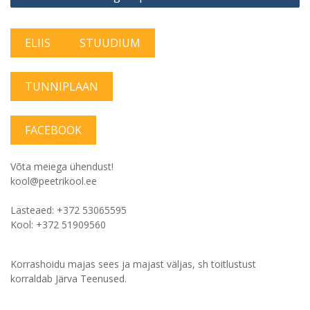
ELIIS
STUUDIUM
TUNNIPLAAN
FACEBOOK
Võta meiega ühendust!
kool@peetrikool.ee
Lasteaed: +372 53065595
Kool: +372 51909560
Korrashoidu majas sees ja majast väljas, sh toitlustust
korraldab Järva Teenused.