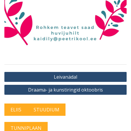
Navigeerimine
Leivanädal
Draama- ja kunstiringid oktoobris
ELIIS
STUUDIUM
TUNNIPLAAN