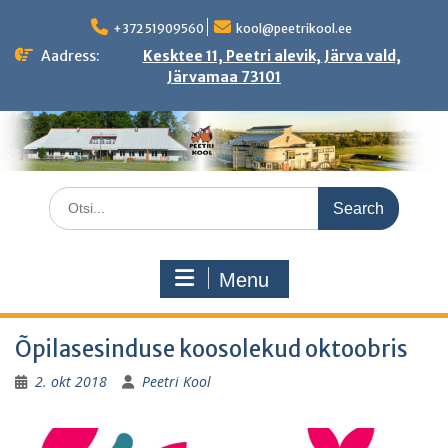
Skip
to
+372 51909560
kool@peetrikool.ee
content
Aadress:
Kesktee 11, Peetri alevik, Järva vald,
Järvamaa 73101
Search
for:
Menu
Õpilasesinduse koosolekud oktoobris
2. okt 2018
Peetri Kool