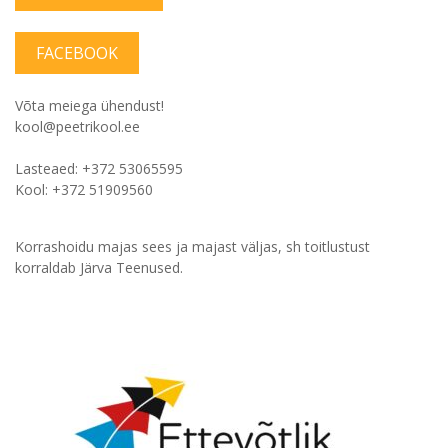
FACEBOOK
Võta meiega ühendust!
kool@peetrikool.ee
Lasteaed: +372 53065595
Kool: +372 51909560
Korrashoidu majas sees ja majast väljas, sh toitlustust
korraldab Järva Teenused.