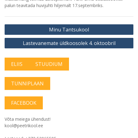
palun teavitada huvijuhti hiljemalt 17.septembriks.
Navigeerimine
Minu Tantsukool
Lastevanemate üldkoosolek 4. oktoobril
ELIIS
STUUDIUM
TUNNIPLAAN
FACEBOOK
Võta meiega ühendust!
kool@peetrikool.ee