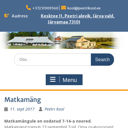
Skip
to
+372 51909560
kool@peetrikool.ee
content
Aadress:
Kesktee 11, Peetri alevik, Järva vald,
Järvamaa 73101
Search
for:
Menu
Matkamäng
11. sept 2017
Peetri Kool
Matkamängule on oodatud 7-14-a noored.
Matkamäng toimub 23.septembril Türil. Oma osalussoovist