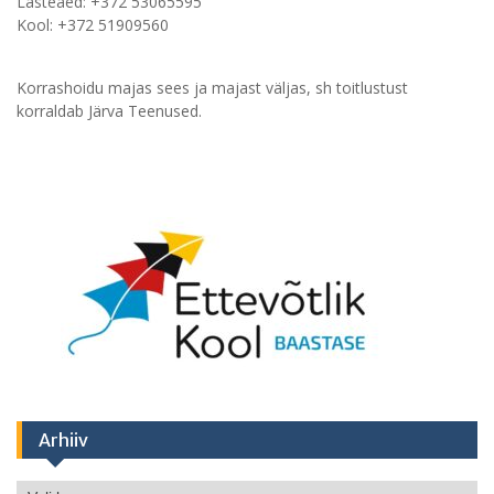
Lasteaed: +372 53065595
Kool: +372 51909560
Korrashoidu majas sees ja majast väljas, sh toitlustust
korraldab Järva Teenused.
Arhiiv
Arhiiv