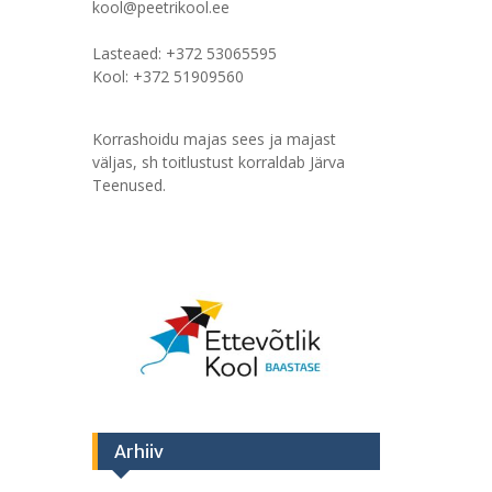
kool@peetrikool.ee
Lasteaed: +372 53065595
Kool: +372 51909560
Korrashoidu majas sees ja majast
väljas, sh toitlustust korraldab Järva
Teenused.
Arhiiv