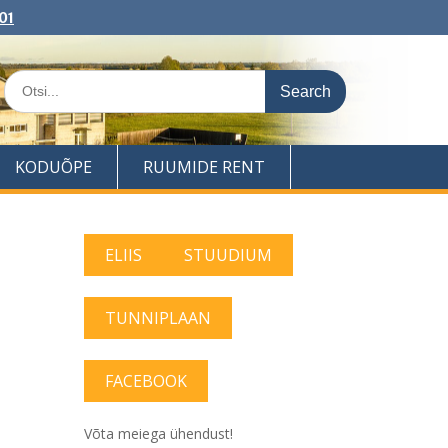
01
Search
for:
KODUÕPE
RUUMIDE RENT
ELIIS
STUUDIUM
TUNNIPLAAN
FACEBOOK
Võta meiega ühendust!