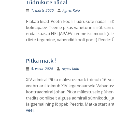
Tüdrukute nädal
1. märts 2020
Agnes Kaio
Plakati leiad: Peetri kooli Tüdrukute nädal TEI
kolmapäev: Teeme pikas vahetunnis sõbranna
endal kaasa) NELJAPÄEV: teeme ise moodi (ol
riiete tegemine, vahendid kooli poolt) Reede: 
Pitka matk !
5. veebr 2020
Agnes Kaio
XIV admiral Pitka mälestusmatk toimub 16. vee
veebruaril toimub XIV legendaarsele Vabadus
kontraadmiral Johan Pitka mälestusele pühen
traditsiooniliselt alguse admirali sünnikodu juu
Jalgsemal ning lõppeb Peetris. Matka start ant
veel …