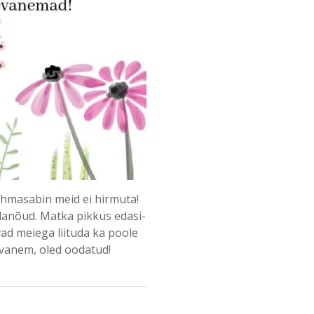
vihmasabin meid ei hirmuta!
lanõud. Matka pikkus edasi-
avad meiega liituda ka poole
evanem, oled oodatud!