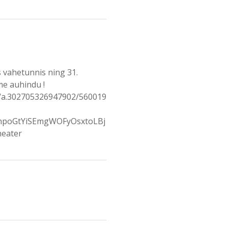
 vahetunnis ning 31.
me auhindu !
s/a.302705326947902/560019
npoGtYiSEmgWOFyOsxtoLBj
eater