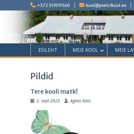
Skip
+372 51909560
kool@peetrikool.ee
to
content
ESILEHT
MEIE KOOL
MEIE L
Pildid
Tere kooli matk!
2. sept 2023
Agnes Kaio