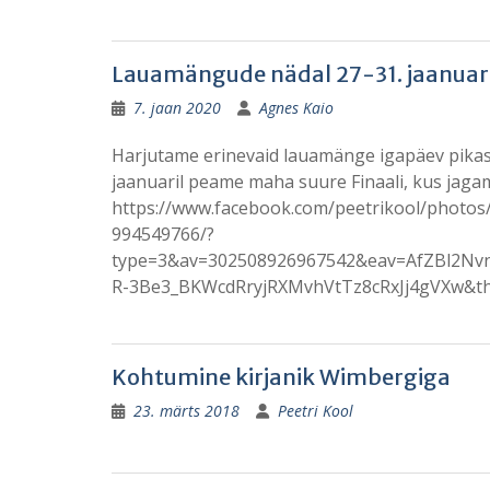
Lauamängude nädal 27-31. jaanuar
7. jaan 2020
Agnes Kaio
Harjutame erinevaid lauamänge igapäev pikas
jaanuaril peame maha suure Finaali, kus jaga
https://www.facebook.com/peetrikool/photo
994549766/?
type=3&av=302508926967542&eav=AfZBl2Nv
R-3Be3_BKWcdRryjRXMvhVtTz8cRxJj4gVXw&th
Kohtumine kirjanik Wimbergiga
23. märts 2018
Peetri Kool