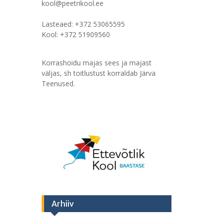
kool@peetrikool.ee
Lasteaed: +372 53065595
Kool: +372 51909560
Korrashoidu majas sees ja majast
väljas, sh toitlustust korraldab Järva
Teenused.
Arhiiv