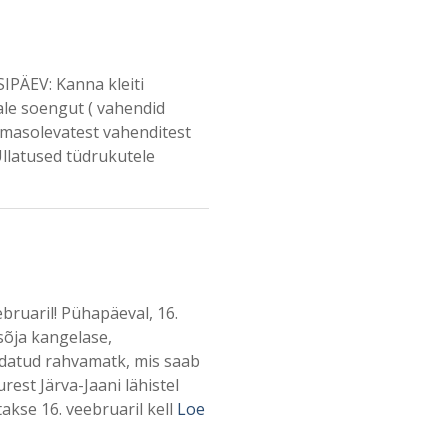
SIPÄEV: Kanna kleiti
le soengut ( vahendid
emasolevatest vahenditest
Üllatused tüdrukutele
bruaril! Pühapäeval, 16.
sõja kangelase,
datud rahvamatk, mis saab
rest Järva-Jaani lähistel
akse 16. veebruaril kell
Loe