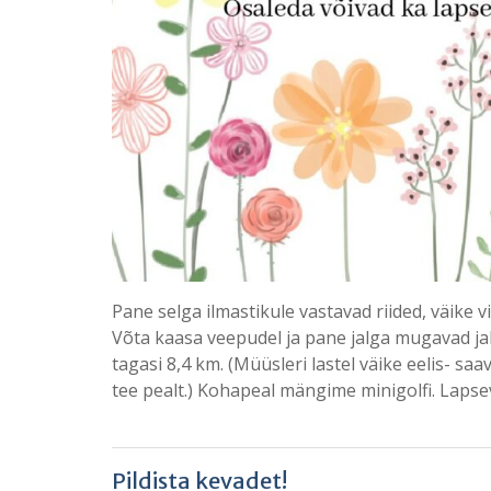
Pane selga ilmastikule vastavad riided, väike 
Võta kaasa veepudel ja pane jalga mugavad ja
tagasi 8,4 km. (Müüsleri lastel väike eelis- sa
tee pealt.) Kohapeal mängime minigolfi. Laps
Pildista kevadet!