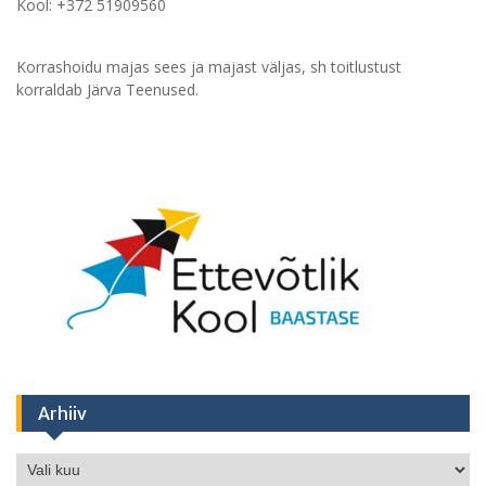
Kool: +372 51909560
Korrashoidu majas sees ja majast väljas, sh toitlustust
korraldab Järva Teenused.
Arhiiv
Arhiiv