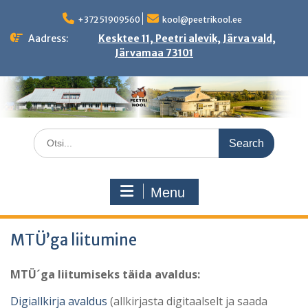
Skip
to
+372 51909560
kool@peetrikool.ee
content
Aadress:
Kesktee 11, Peetri alevik, Järva vald,
Järvamaa 73101
Search
for:
Menu
MTÜ’ga liitumine
MTÜ´ga liitumiseks täida avaldus:
Digiallkirja avaldus
(allkirjasta digitaalselt ja saada