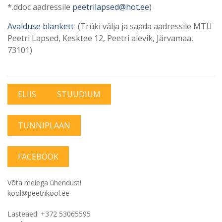
*.ddoc aadressile
peetrilapsed@hot.ee
)
Avalduse blankett
(Trüki välja ja saada aadressile MTÜ
Peetri Lapsed, Kesktee 12, Peetri alevik, Järvamaa,
73101)
ELIIS
STUUDIUM
TUNNIPLAAN
FACEBOOK
Võta meiega ühendust!
kool@peetrikool.ee
Lasteaed: +372 53065595