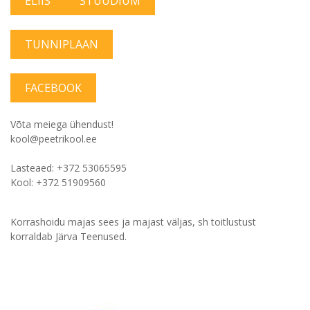
ELIIS
STUUDIUM
TUNNIPLAAN
FACEBOOK
Võta meiega ühendust!
kool@peetrikool.ee
Lasteaed: +372 53065595
Kool: +372 51909560
Korrashoidu majas sees ja majast väljas, sh toitlustust
korraldab Järva Teenused.