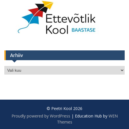
Arhiiv
Arhiiv
© Peetri Kool 2026
Proudly powered by WordPress
|
Education Hub by
WEN
Themes