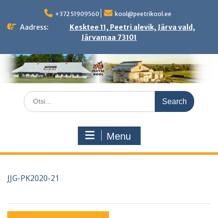
Skip
to
+372 51909560
kool@peetrikool.ee
content
Aadress:
Kesktee 11, Peetri alevik, Järva vald,
Järvamaa 73101
Search
for:
Menu
JJG-PK2020-21