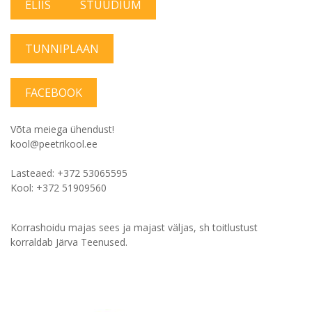
ELIIS
STUUDIUM
TUNNIPLAAN
FACEBOOK
Võta meiega ühendust!
kool@peetrikool.ee
Lasteaed: +372 53065595
Kool: +372 51909560
Korrashoidu majas sees ja majast väljas, sh toitlustust
korraldab Järva Teenused.