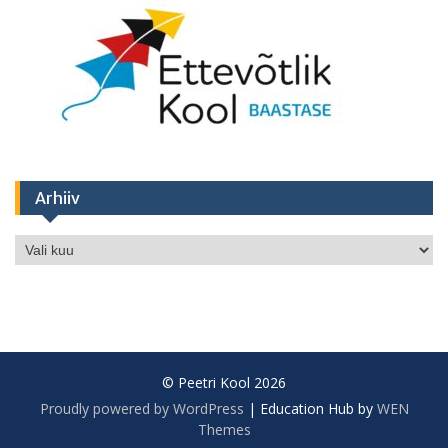
Arhiiv
Arhiiv
© Peetri Kool 2026
Proudly powered by WordPress
|
Education Hub by
WEN
Themes